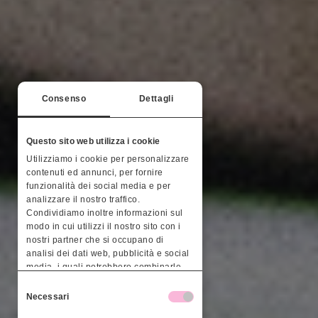
Consenso
Dettagli
Questo sito web utilizza i cookie
Utilizziamo i cookie per personalizzare
contenuti ed annunci, per fornire
funzionalità dei social media e per
analizzare il nostro traffico.
Condividiamo inoltre informazioni sul
modo in cui utilizzi il nostro sito con i
nostri partner che si occupano di
analisi dei dati web, pubblicità e social
media, i quali potrebbero combinarle
con altre informazioni che hai fornito
Selezione
loro o che hanno raccolto dal tuo
Necessari
del
utilizzo dei loro servizi.