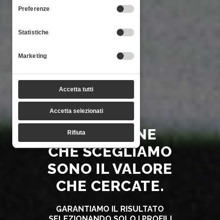
consenso
Preferenze
Statistiche
Marketing
Accetta tutti
Accetta selezionati
LE PERSONE
Rifiuta
CHE SCEGLIAMO
SONO IL VALORE
CHE CERCATE.
GARANTIAMO IL RISULTATO
SELEZIONANDO SOLO I PROFILI