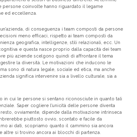
lle persone coinvolte hanno riguardato il legame
one ed eccellenza.
i un’azienda, di conseguenza i team composti da persone
decisioni meno efficaci, rispetto ai team composti da
ienza geografica, intelligenze, stili relazionali, ecc. Un
gnitiva e questa nasce proprio dalla capacità dei team
re più aziende scelgono quindi di affrontare il tema
gestire la diversità. Le motivazioni che inducono le
ma sono di natura legale, sociale ed etica, ma anche
ienda significa intervenire sia a livello culturale, sia a
o in cui le persone si sentano riconosciute in quanto tali
ziale. Saper cogliere l’unicità delle persone diventa
 resto, ovviamente, dipende dalla motivazione intrinseca
embrerebbe piuttosto ovvio, scontato e facile da
rdiamo ai dati, scopriamo quanto il cammino sia ancora
altre si trovino ancora ai blocchi di partenza.