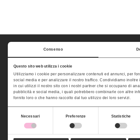
Consenso
De
Questo sito web utilizza i cookie
MONTERA STV
Conta
Utilizziamo i cookie per personalizzare contenuti ed annunci, per forn
social media e per analizzare il nostro traffico. Condividiamo inoltr
in cui utilizzi il nostro sito con i nostri partner che si occupano di ana
Palazzo Valle
Tel. 04
pubblicità e social media, i quali potrebbero combinarle con altre in
Contrà Busa San Michele, 10
Fax 04
fornito loro o che hanno raccolto dal tuo utilizzo dei loro servizi.
36100 – Vicenza
info@mo
Selezione
Necessari
Preferenze
Statistiche
del
P.IVA 03295960243
consenso
Aut. Min. Lavoro selezione del personale 13/I/0015031 del 24/07/2
Aut. Min. Lavoro ricollocamento professionale 39/0014164/MA004.A0