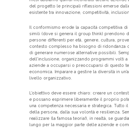
del progetto le principali riflessioni emerse da
esistente tra innovazione, competitività, inclusi
Il conformismo erode la capacità competitiva d
simili (dove si genera il group think) prendono 
persone differenti per età, genere, cultura, proven
contesto complesso ha bisogno di ridondanza co
di generare numerose alternative possibili. Semp
dell’inclusione, organizzando programmi volti a 
aziende a occuparsi o preoccuparsi di questo te
economica. Imparare a gestire la diversità in un’az
livello organizzativo.
L’obiettivo deve essere chiaro: creare un contest
e possano esprimere liberamente il proprio poten
una competenza necessaria e strategica. Tutto il
della persona, dalla sua volontà e resilienza. S
realizzare (la famosa teoria!), in realtà, se gua
lungo per la maggior parte delle aziende e come 