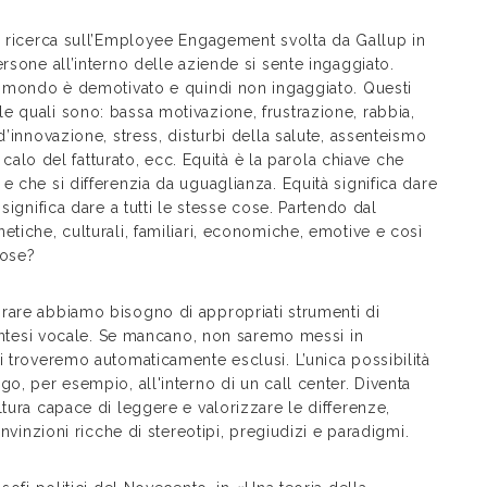
na ricerca sull’Employee Engagement svolta da Gallup in
rsone all’interno delle aziende si sente ingaggiato.
el mondo è demotivato e quindi non ingaggiato. Questi
 quali sono: bassa motivazione, frustrazione, rabbia,
d’innovazione, stress, disturbi della salute, assenteismo
, calo del fatturato, ecc. Equità è la parola chiave che
 che si differenzia da uguaglianza. Equità significa dare
significa dare a tutti le stesse cose. Partendo dal
etiche, culturali, familiari, economiche, emotive e così
cose?
rare abbiamo bisogno di appropriati strumenti di
 sintesi vocale. Se mancano, non saremo messi in
i troveremo automaticamente esclusi. L’unica possibilità
o, per esempio, all'interno di un call center. Diventa
tura capace di leggere e valorizzare le differenze,
onvinzioni ricche di stereotipi, pregiudizi e paradigmi.