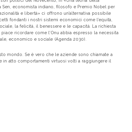
sofi politici del Novecento, in «Una teoria della
ya Sen, economista indiano, filosofo e Premio Nobel per
zionalità e libertà» ci offrono un’alternativa possibile
ncetti fondanti i nostri sistemi economici come l’equità,
sociale, la felicità, il benessere e le capacità. La richiesta
mi piace ricordare come l’Onu abbia espresso la necessita
tale, economico e sociale (Agenda 2030).
sto mondo. Se è vero che le aziende sono chiamate a
e in atto comportamenti virtuosi volti a raggiungere il