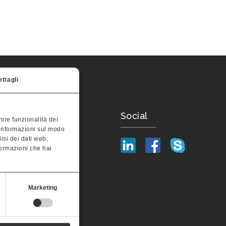
ttagli
ttaci
Social
ire funzionalità dei
e informazioni sul modo
lisi dei dati web,
44 526125
formazioni che hai
44 525790
nterastv.it
Marketing
008
03 del 29/10/2013