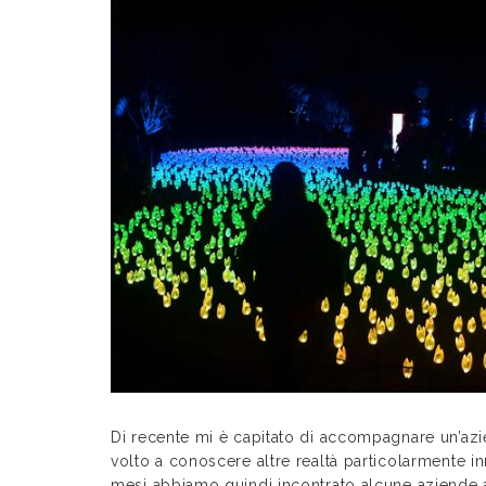
Di recente mi è capitato di accompagnare un’az
volto a conoscere altre realtà particolarmente inn
mesi abbiamo quindi incontrato alcune aziende ap