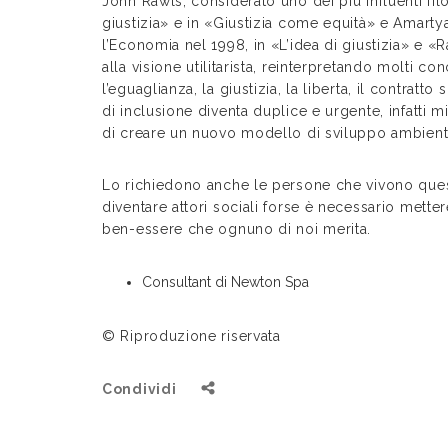
John Rawls, considerato uno dei più influenti filo
giustizia» e in «Giustizia come equità» e Amart
l’Economia nel 1998, in «L’idea di giustizia» e «Ra
alla visione utilitarista, reinterpretando molti co
l’eguaglianza, la giustizia, la liberta, il contratto 
di inclusione diventa duplice e urgente, infatti 
di creare un nuovo modello di sviluppo ambien
Lo richiedono anche le persone che vivono que
diventare attori sociali forse è necessario metter
ben-essere che ognuno di noi merita.
Consultant di Newton Spa
© Riproduzione riservata
Condividi