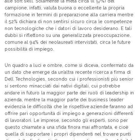
alle soft skill. Solamente la metà circa (il 57%) del
campione, infatti, valuta buona o eccellente la propria
formazione in termini di preparazione alla carriera mentre
il 52% dichiara di non sentirsi sicuro circa le competenze
non tecnologiche che i datori di lavoro desiderano. E tali
dubbi si riflettono su una generalizzata preoccupazione,
comune al 94% dei neolaureati intervistati, circa le future
possibilità di impiego.
Un quadro a luci e ombre, come si diceva, confermato da
un dato che emerge da un’altra recente ricerca a firma di
Dell Technologies, secondo cui i professionisti più senior
si sentono minacciati dai nativi digitali, cui potrebbe
andare in futuro la maggior parte dei ruoli di leadership in
azienda, mentre la maggior parte dei business leader
evidenzia le difficoltà che le rispettive aziende faranno ad
offrire pari opportunità di impiego a generazioni differenti
di lavoratori. Le imprese, secondo gli esperti, sono per
questo chiamate a una sfida finora mai affrontata, e cioè
quella di supportare i propri dipendenti nel trovare punti