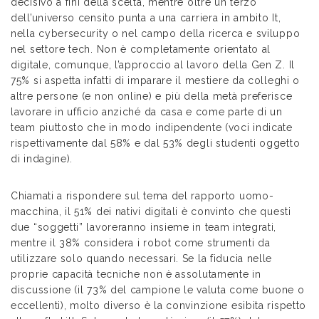
decisivo a fini della scelta, mentre oltre un terzo
dell’universo censito punta a una carriera in ambito It,
nella cybersecurity o nel campo della ricerca e sviluppo
nel settore tech. Non è completamente orientato al
digitale, comunque, l’approccio al lavoro della Gen Z. Il
75% si aspetta infatti di imparare il mestiere da colleghi o
altre persone (e non online) e più della metà preferisce
lavorare in ufficio anziché da casa e come parte di un
team piuttosto che in modo indipendente (voci indicate
rispettivamente dal 58% e dal 53% degli studenti oggetto
di indagine).
Chiamati a rispondere sul tema del rapporto uomo-
macchina, il 51% dei nativi digitali è convinto che questi
due “soggetti” lavoreranno insieme in team integrati,
mentre il 38% considera i robot come strumenti da
utilizzare solo quando necessari. Se la fiducia nelle
proprie capacità tecniche non è assolutamente in
discussione (il 73% del campione le valuta come buone o
eccellenti), molto diverso è la convinzione esibita rispetto