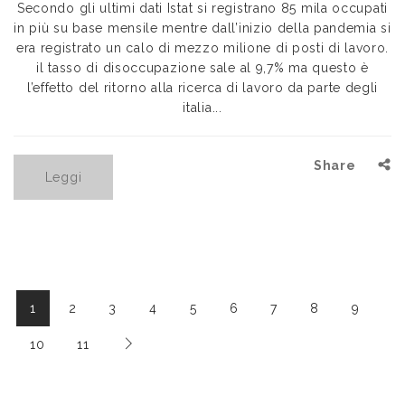
Secondo gli ultimi dati Istat si registrano 85 mila occupati
in più su base mensile mentre dall’inizio della pandemia si
era registrato un calo di mezzo milione di posti di lavoro.
il tasso di disoccupazione sale al 9,7% ma questo è
l’effetto del ritorno alla ricerca di lavoro da parte degli
italia...
Share
Leggi
1
2
3
4
5
6
7
8
9
10
11