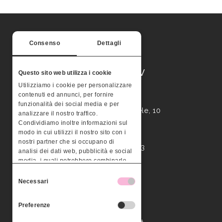
Consenso
Dettagli
MONTERA STV
Questo sito web utilizza i cookie
Utilizziamo i cookie per personalizzare
contenuti ed annunci, per fornire
Palazzo Valle
funzionalità dei social media e per
Contrà Busa San Michele, 10
analizzare il nostro traffico.
36100 – Vicenza
Condividiamo inoltre informazioni sul
modo in cui utilizzi il nostro sito con i
nostri partner che si occupano di
P.IVA 03295960243
analisi dei dati web, pubblicità e social
media, i quali potrebbero combinarle
con altre informazioni che hai fornito
Contact us
Selezione
loro o che hanno raccolto dal tuo
Necessari
del
utilizzo dei loro servizi.
consenso
Tel. 0444 526125
Preferenze
Fax 0444 525790